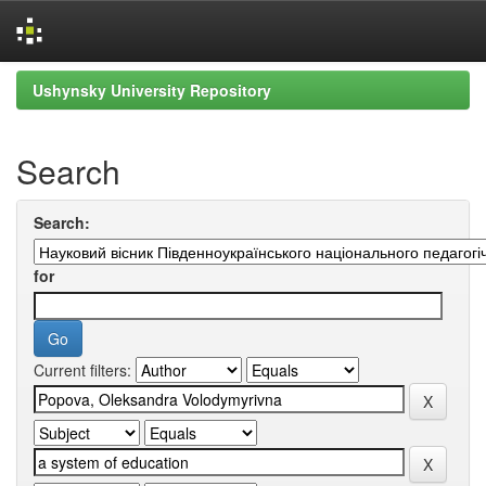
Skip
Ushynsky University Repository
navigation
Search
Search:
for
Current filters: