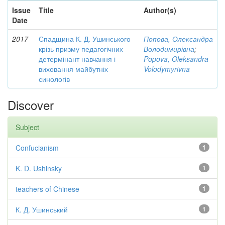
Issue
Title
Author(s)
Date
2017
Спадщина К. Д. Ушинського
Попова, Олександра
крізь призму педагогічних
Володимирівна
;
детермінант навчання і
Popova, Oleksandra
виховання майбутніх
Volodymyrivna
синологів
Discover
Subject
Confucianism
1
K. D. Ushinsky
1
teachers of Chinese
1
К. Д. Ушинський
1