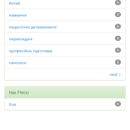
Китай
1
навчання
1
педагогічні детермінанти
1
перекладачі
1
професійна підготовка
1
синологи
1
next >
Has File(s)
true
1