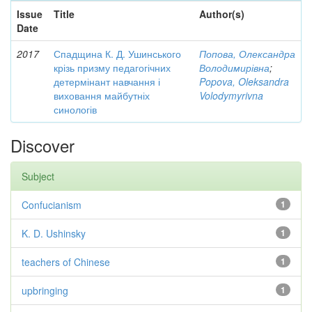
Issue
Title
Author(s)
Date
2017
Спадщина К. Д. Ушинського
Попова, Олександра
крізь призму педагогічних
Володимирівна
;
детермінант навчання і
Popova, Oleksandra
виховання майбутніх
Volodymyrivna
синологів
Discover
Subject
Confucianism
1
K. D. Ushinsky
1
teachers of Chinese
1
upbringing
1