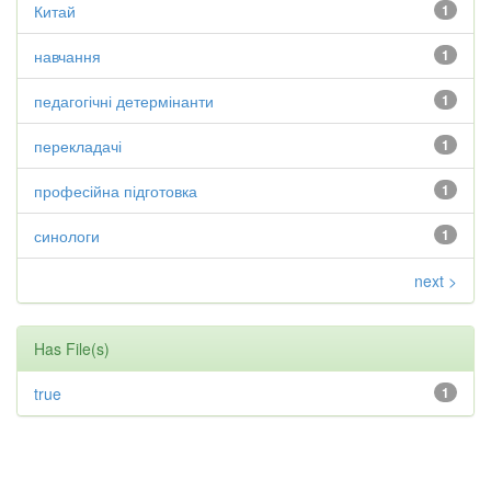
Китай
1
навчання
1
педагогічні детермінанти
1
перекладачі
1
професійна підготовка
1
синологи
1
next >
Has File(s)
true
1