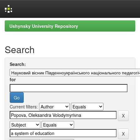
Skip
Ushynsky University Repository
navigation
Search
Search:
for
Current filters: