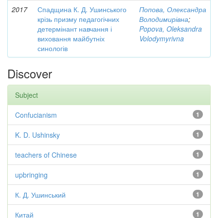
2017
Спадщина К. Д. Ушинського
Попова, Олександра
крізь призму педагогічних
Володимирівна
;
детермінант навчання і
Popova, Oleksandra
виховання майбутніх
Volodymyrivna
синологів
Discover
Subject
Confucianism
1
K. D. Ushinsky
1
teachers of Chinese
1
upbringing
1
К. Д. Ушинський
1
Китай
1