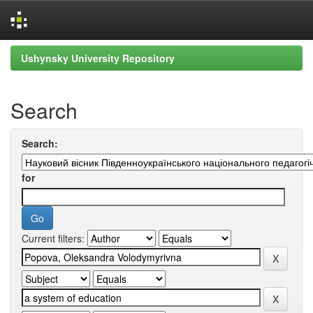
Skip
Ushynsky University Repository
navigation
Search
Search:
for
Current filters: