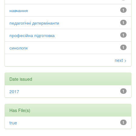
навчання
1
педагогічні детермінанти
1
професійна підготовка
1
синологи
1
next >
Date issued
2017
1
Has File(s)
true
1