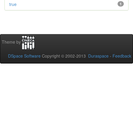
true
1
Theme by
DSpace Software
Copyright © 2002-2013
Duraspace
-
Feedback