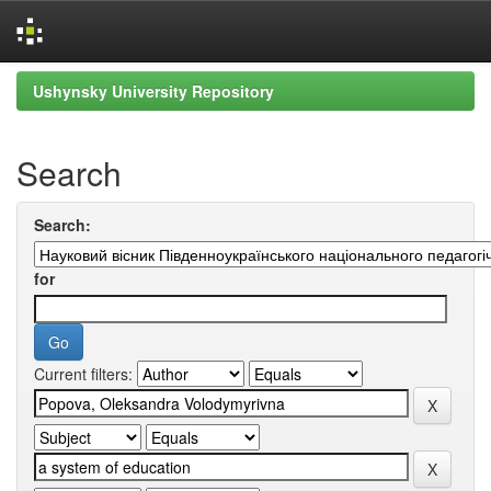
Skip
Ushynsky University Repository
navigation
Search
Search:
for
Current filters: