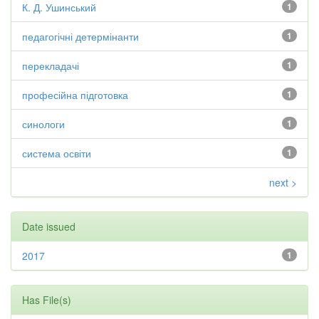
К. Д. Ушинський
1
педагогічні детермінанти
1
перекладачі
1
професійна підготовка
1
синологи
1
система освіти
1
next >
Date issued
2017
1
Has File(s)