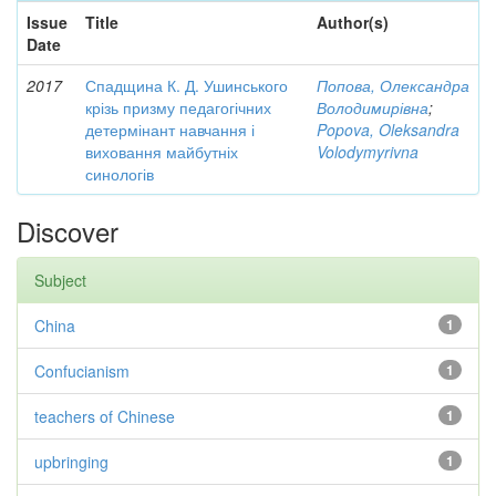
Issue
Title
Author(s)
Date
2017
Спадщина К. Д. Ушинського
Попова, Олександра
крізь призму педагогічних
Володимирівна
;
детермінант навчання і
Popova, Oleksandra
виховання майбутніх
Volodymyrivna
синологів
Discover
Subject
China
1
Confucianism
1
teachers of Chinese
1
upbringing
1