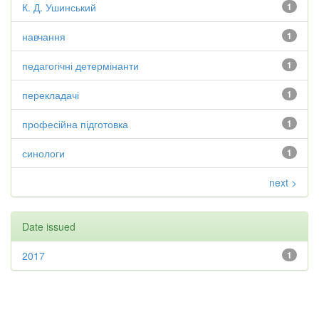
К. Д. Ушинський
1
навчання
1
педагогічні детермінанти
1
перекладачі
1
професійна підготовка
1
синологи
1
next >
Date issued
2017
1