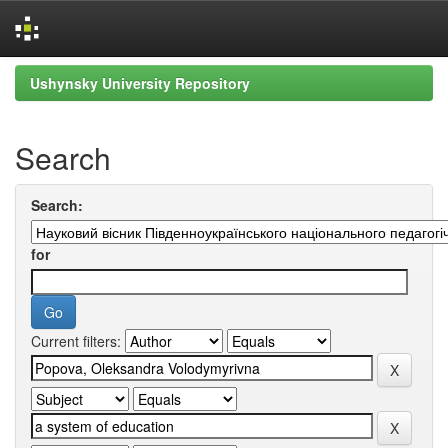
Skip
Ushynsky University Repository
navigation
Search
Search:
for
Current filters: