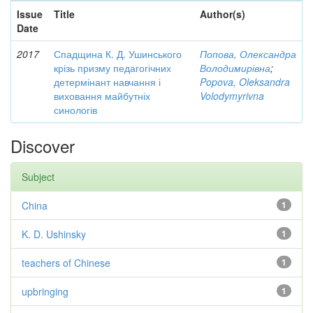
Issue
Title
Author(s)
Date
2017
Спадщина К. Д. Ушинського
Попова, Олександра
крізь призму педагогічних
Володимирівна
;
детермінант навчання і
Popova, Oleksandra
виховання майбутніх
Volodymyrivna
синологів
Discover
Subject
China
1
K. D. Ushinsky
1
teachers of Chinese
1
upbringing
1