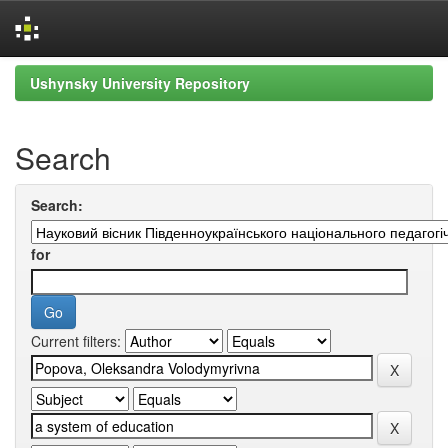
Skip
Ushynsky University Repository
navigation
Search
Search:
for
Current filters: