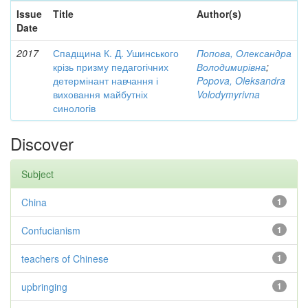
Issue
Title
Author(s)
Date
2017
Спадщина К. Д. Ушинського
Попова, Олександра
крізь призму педагогічних
Володимирівна
;
детермінант навчання і
Popova, Oleksandra
виховання майбутніх
Volodymyrivna
синологів
Discover
Subject
China
1
Confucianism
1
teachers of Chinese
1
upbringing
1