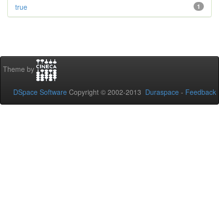
true
1
Theme by
DSpace Software
Copyright © 2002-2013
Duraspace
-
Feedback