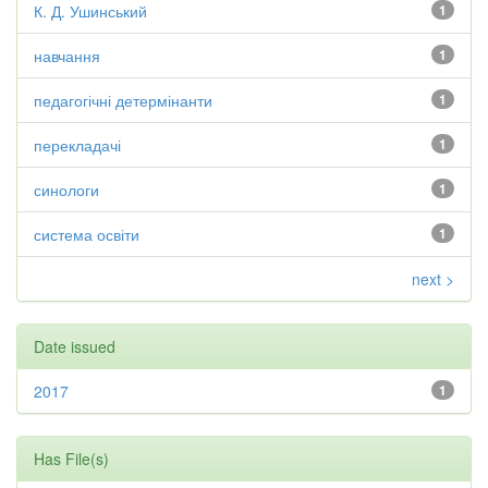
К. Д. Ушинський
1
навчання
1
педагогічні детермінанти
1
перекладачі
1
синологи
1
система освіти
1
next >
Date issued
2017
1
Has File(s)