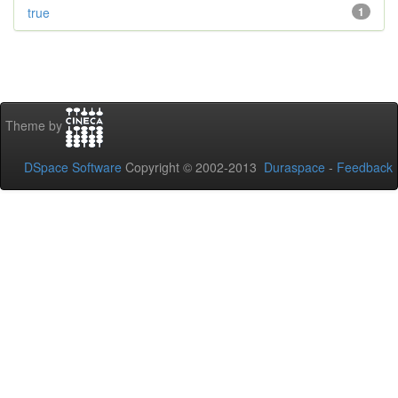
true
1
Theme by
DSpace Software
Copyright © 2002-2013
Duraspace
-
Feedback