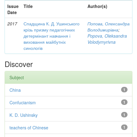
Issue
Title
Author(s)
Date
2017
Спадщина К. Д. Ушинського
Попова, Олександра
крізь призму педагогічних
Володимирівна
;
детермінант навчання і
Popova, Oleksandra
виховання майбутніх
Volodymyrivna
синологів
Discover
Subject
China
1
Confucianism
1
K. D. Ushinsky
1
teachers of Chinese
1