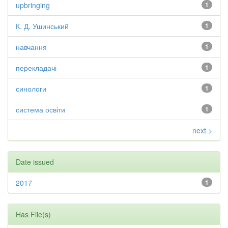
upbringing
1
К. Д. Ушинський
1
навчання
1
перекладачі
1
синологи
1
система освіти
1
next >
Date issued
2017
1
Has File(s)