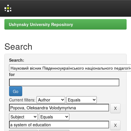
Skip
Ushynsky University Repository
navigation
Search
Search:
for
Current filters: