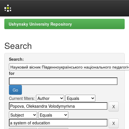
Skip
Ushynsky University Repository
navigation
Search
Search:
for
Current filters: