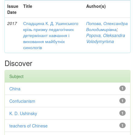
Issue
Title
Author(s)
Date
2017
Спадщина К. Д. Ушинського
Попова, Олександра
крізь призму педагогічних
Володимирівна
;
детермінант навчання і
Popova, Oleksandra
виховання майбутніх
Volodymyrivna
синологів
Discover
Subject
China
1
Confucianism
1
K. D. Ushinsky
1
teachers of Chinese
1