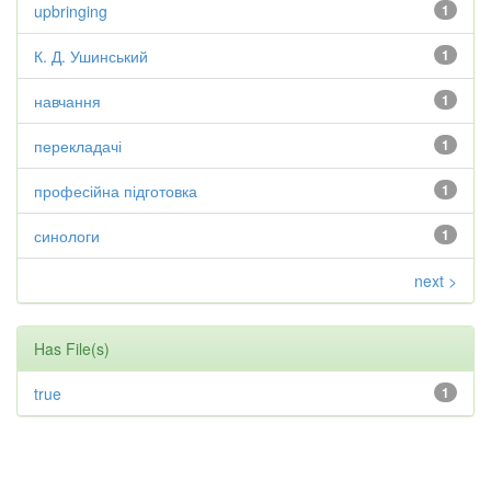
upbringing
1
К. Д. Ушинський
1
навчання
1
перекладачі
1
професійна підготовка
1
синологи
1
next >
Has File(s)
true
1