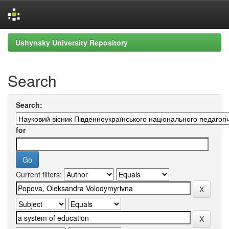
Skip
Ushynsky University Repository
navigation
Search
Search:
for
Current filters: