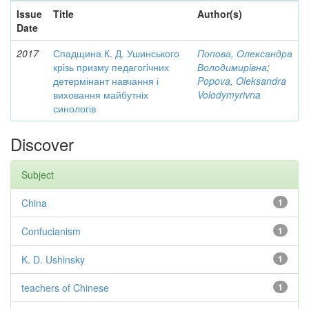
Issue
Title
Author(s)
Date
2017
Спадщина К. Д. Ушинського
Попова, Олександра
крізь призму педагогічних
Володимирівна
;
детермінант навчання і
Popova, Oleksandra
виховання майбутніх
Volodymyrivna
синологів
Discover
Subject
China
1
Confucianism
1
K. D. Ushinsky
1
teachers of Chinese
1