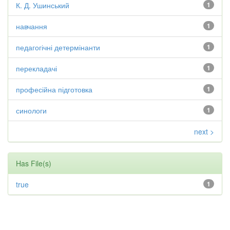
К. Д. Ушинський
1
навчання
1
педагогічні детермінанти
1
перекладачі
1
професійна підготовка
1
синологи
1
next >
Has File(s)
true
1