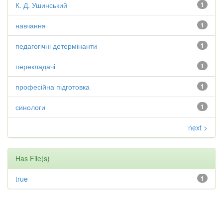
К. Д. Ушинський
1
навчання
1
педагогічні детермінанти
1
перекладачі
1
професійна підготовка
1
синологи
1
next >
Has File(s)
true
1