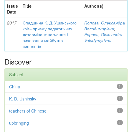
Issue
Title
Author(s)
Date
2017
Спадщина К. Д. Ушинського
Попова, Олександра
крізь призму педагогічних
Володимирівна
;
детермінант навчання і
Popova, Oleksandra
виховання майбутніх
Volodymyrivna
синологів
Discover
Subject
China
1
K. D. Ushinsky
1
teachers of Chinese
1
upbringing
1