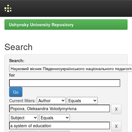
Skip
Ushynsky University Repository
navigation
Search
Search:
for
Current filters: