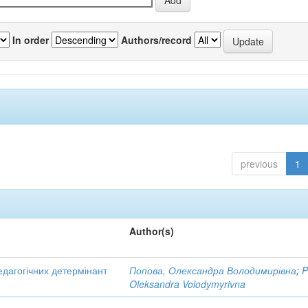
In order
Authors/record
previous
1
Author(s)
едагогічних детермінант
Попова, Олександра Володимирівна
;
P
Oleksandra Volodymyrivna