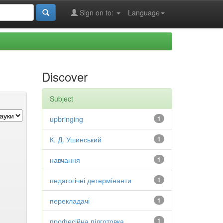
Sign on to:
Language
Discover
Subject
upbringing
1
К. Д. Ушинський
1
навчання
1
педагогічні детермінанти
1
перекладачі
1
професійна підготовка
1