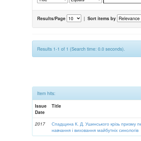
Results/Page
|
Sort items by
Results 1-1 of 1 (Search time: 0.0 seconds).
Item hits:
Issue
Title
Date
2017
Спадщина К. Д. Ушинського крізь призму п
навчання і виховання майбутніх синологів