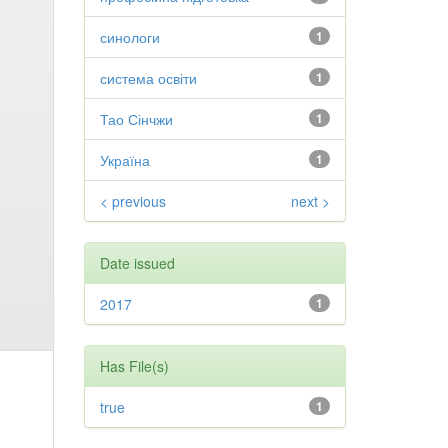
синологи
1
система освіти
1
Тао Сінчжи
1
Україна
1
< previous
next >
Date issued
2017
1
Has File(s)
true
1