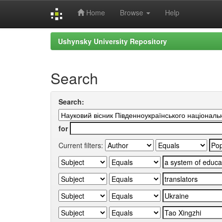
Home
Browse
Help
Skip
Ushynsky University Repository
navigation
Search
Search:
for
Current filters: