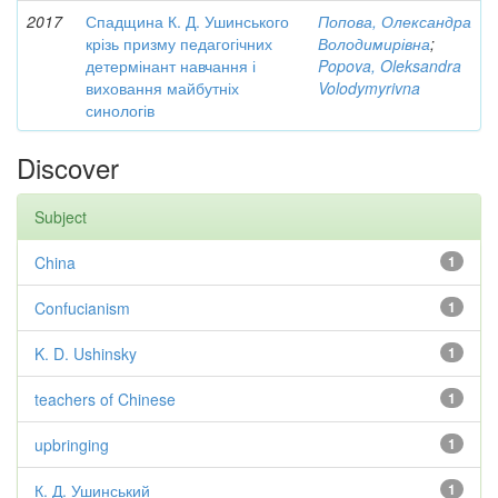
2017
Спадщина К. Д. Ушинського
Попова, Олександра
крізь призму педагогічних
Володимирівна
;
детермінант навчання і
Popova, Oleksandra
виховання майбутніх
Volodymyrivna
синологів
Discover
Subject
China
1
Confucianism
1
K. D. Ushinsky
1
teachers of Chinese
1
upbringing
1
К. Д. Ушинський
1