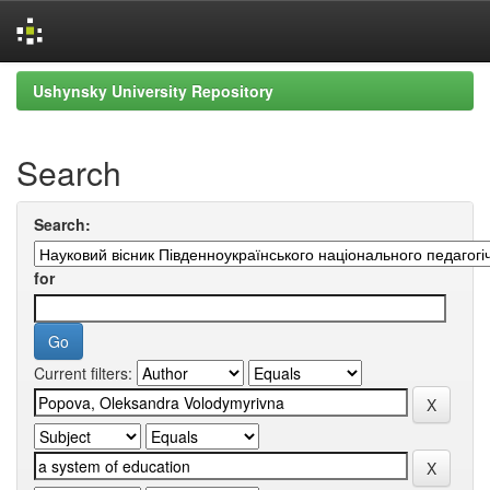
Skip
Ushynsky University Repository
navigation
Search
Search:
for
Current filters: