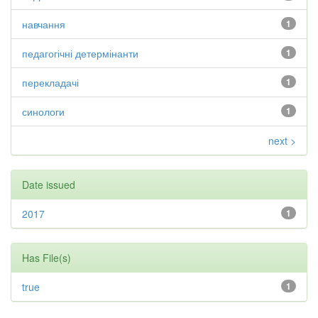
навчання
1
педагогічні детермінанти
1
перекладачі
1
синологи
1
next >
Date issued
2017
1
Has File(s)
true
1