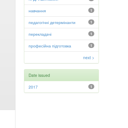
навчання
1
педагогічні детермінанти
1
перекладачі
1
професійна підготовка
1
next >
Date issued
2017
1