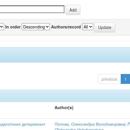
In order
Authors/record
previous
1
Author(s)
едагогічних детермінант
Попова, Олександра Володимирівна
;
P
Oleksandra Volodymyrivna