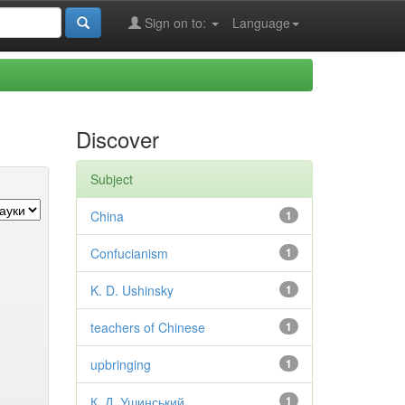
Sign on to:
Language
Discover
Subject
China
1
Confucianism
1
K. D. Ushinsky
1
teachers of Chinese
1
upbringing
1
К. Д. Ушинський
1