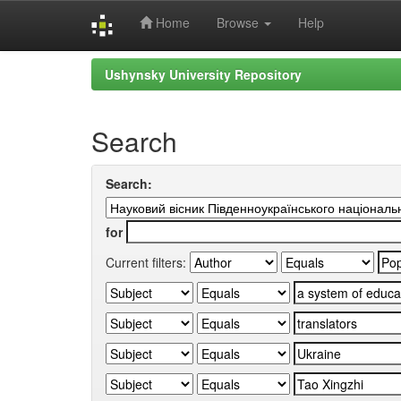
Home
Browse
Help
Skip
Ushynsky University Repository
navigation
Search
Search:
for
Current filters: