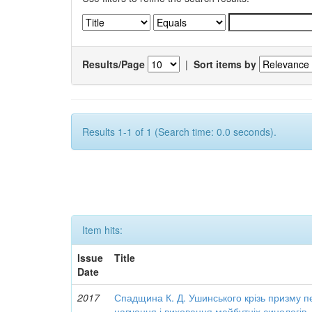
Results/Page
|
Sort items by
Results 1-1 of 1 (Search time: 0.0 seconds).
Item hits:
Issue
Title
Date
2017
Спадщина К. Д. Ушинського крізь призму п
навчання і виховання майбутніх синологів