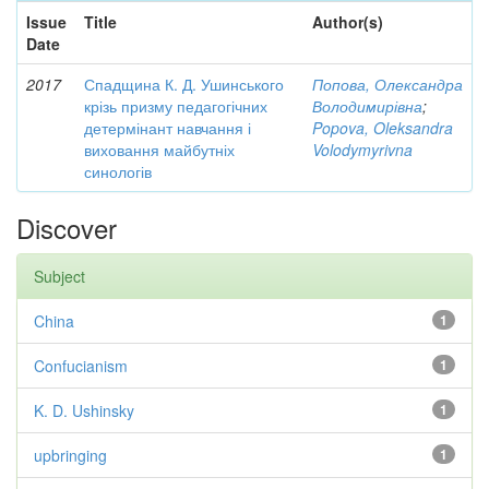
Issue
Title
Author(s)
Date
2017
Спадщина К. Д. Ушинського
Попова, Олександра
крізь призму педагогічних
Володимирівна
;
детермінант навчання і
Popova, Oleksandra
виховання майбутніх
Volodymyrivna
синологів
Discover
Subject
China
1
Confucianism
1
K. D. Ushinsky
1
upbringing
1