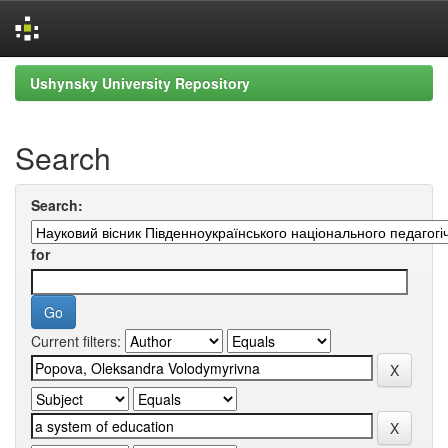
Skip
Ushynsky University Repository
navigation
Search
Search:
for
Current filters: