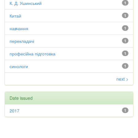
К. Д. Ушинський
1
Китай
1
навчання
1
перекладачі
1
професійна підготовка
1
синологи
1
next >
Date issued
2017
1