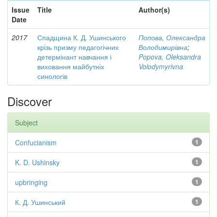
Issue
Title
Author(s)
Date
2017
Спадщина К. Д. Ушинського
Попова, Олександра
крізь призму педагогічних
Володимирівна
;
детермінант навчання і
Popova, Oleksandra
виховання майбутніх
Volodymyrivna
синологів
Discover
Subject
Confucianism
1
K. D. Ushinsky
1
upbringing
1
К. Д. Ушинський
1