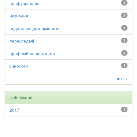
Конфуціанство
1
навчання
1
педагогічні детермінанти
1
перекладачі
1
професійна підготовка
1
синологи
1
next >
Date issued
2017
1