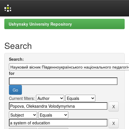
Skip
Ushynsky University Repository
navigation
Search
Search:
for
Current filters: