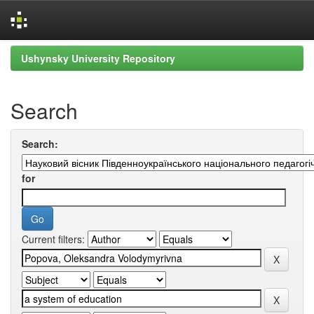
Skip
Ushynsky University Repository
navigation
Search
Search:
for
Current filters: