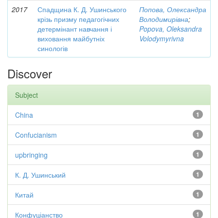
2017
Спадщина К. Д. Ушинського
Попова, Олександра
крізь призму педагогічних
Володимирівна
;
детермінант навчання і
Popova, Oleksandra
виховання майбутніх
Volodymyrivna
синологів
Discover
Subject
China
1
Confucianism
1
upbringing
1
К. Д. Ушинський
1
Китай
1
Конфуціанство
1