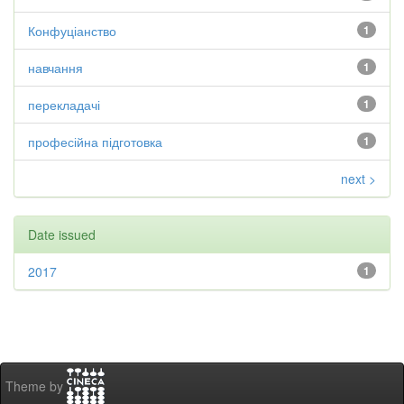
Конфуціанство
1
навчання
1
перекладачі
1
професійна підготовка
1
next >
Date issued
2017
1
Theme by