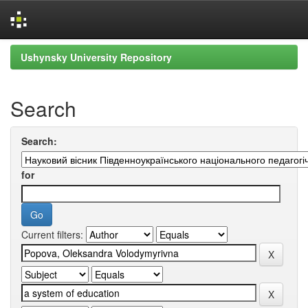
Skip
Ushynsky University Repository
navigation
Search
Search:
for
Current filters: