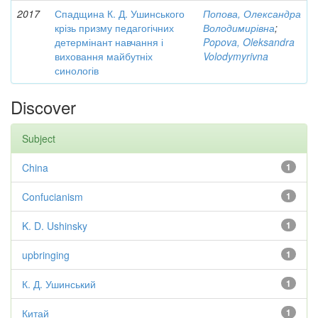
2017
Спадщина К. Д. Ушинського
Попова, Олександра
крізь призму педагогічних
Володимирівна
;
детермінант навчання і
Popova, Oleksandra
виховання майбутніх
Volodymyrivna
синологів
Discover
Subject
China
1
Confucianism
1
K. D. Ushinsky
1
upbringing
1
К. Д. Ушинський
1
Китай
1