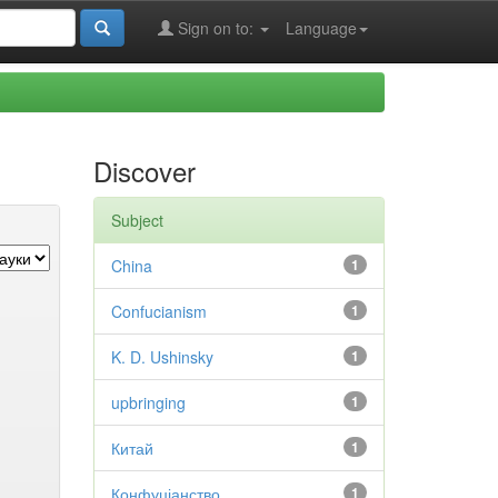
Sign on to:
Language
Discover
Subject
China
1
Confucianism
1
K. D. Ushinsky
1
upbringing
1
Китай
1
Конфуціанство
1