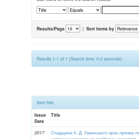
Results/Page
|
Sort items by
Results 1-1 of 1 (Search time: 0.0 seconds).
Item hits:
Issue
Title
Date
2017
Спадщина К. Д. Ушинського крізь призму п
навчання і виховання майбутніх синологів