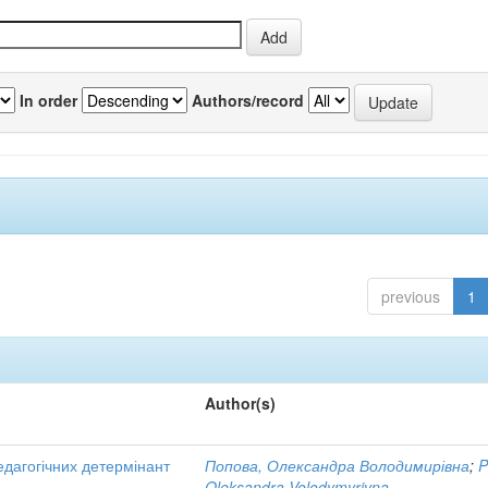
In order
Authors/record
previous
1
Author(s)
едагогічних детермінант
Попова, Олександра Володимирівна
;
P
Oleksandra Volodymyrivna