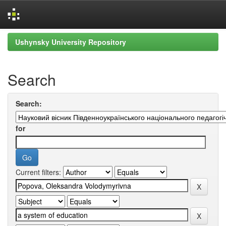
Skip
Ushynsky University Repository
navigation
Search
Search:
for
Current filters: