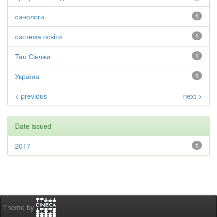
синологи
1
система освіти
1
Тао Сінчжи
1
Україна
1
< previous
next >
Date issued
2017
1
Theme by