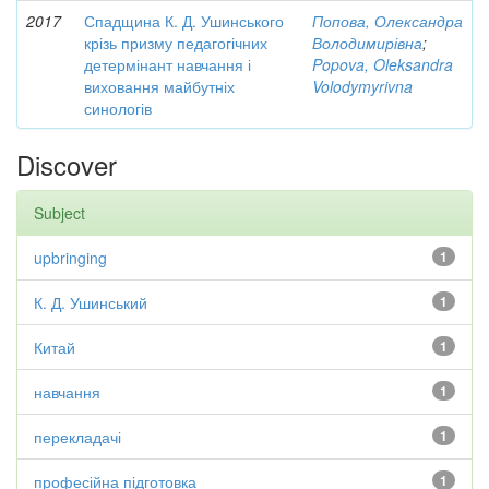
2017
Спадщина К. Д. Ушинського
Попова, Олександра
крізь призму педагогічних
Володимирівна
;
детермінант навчання і
Popova, Oleksandra
виховання майбутніх
Volodymyrivna
синологів
Discover
Subject
upbringing
1
К. Д. Ушинський
1
Китай
1
навчання
1
перекладачі
1
професійна підготовка
1