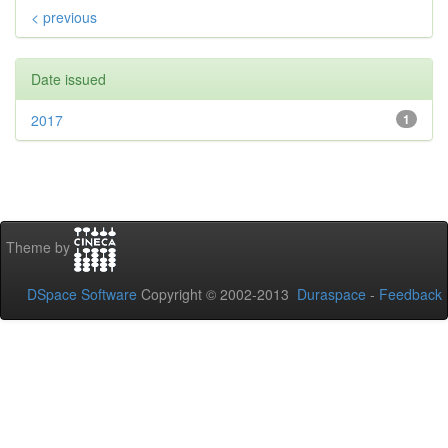
< previous
Date issued
2017
1
Theme by
DSpace Software
Copyright © 2002-2013
Duraspace
-
Feedback