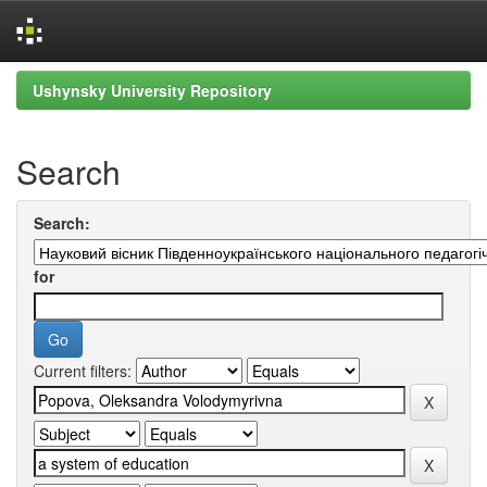
Skip
Ushynsky University Repository
navigation
Search
Search:
for
Current filters: