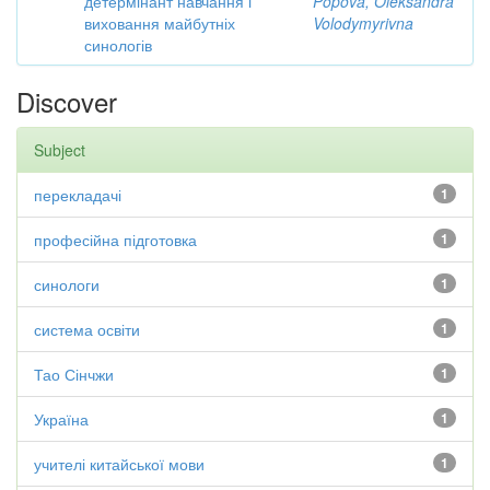
детермінант навчання і
Popova, Oleksandra
виховання майбутніх
Volodymyrivna
синологів
Discover
Subject
перекладачі
1
професійна підготовка
1
синологи
1
система освіти
1
Тао Сінчжи
1
Україна
1
учителі китайської мови
1