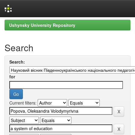
Skip
Ushynsky University Repository
navigation
Search
Search:
for
Current filters: