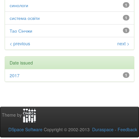
синологи
1
система освіти
1
Тао Сінчжи
1
< previous
next >
Date issued
2017
1
Theme by
DSpace Software
Copyright © 2002-2013
Duraspace
-
Feedback