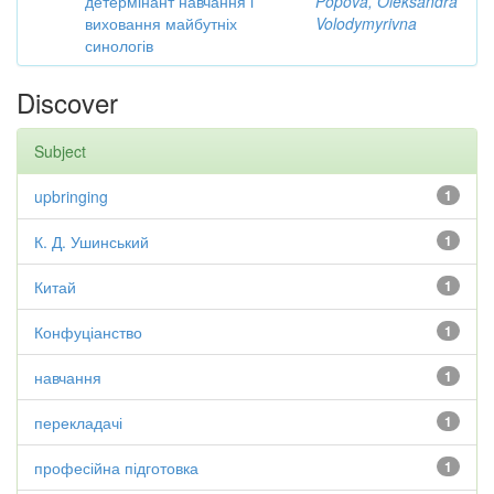
детермінант навчання і
Popova, Oleksandra
виховання майбутніх
Volodymyrivna
синологів
Discover
Subject
upbringing
1
К. Д. Ушинський
1
Китай
1
Конфуціанство
1
навчання
1
перекладачі
1
професійна підготовка
1