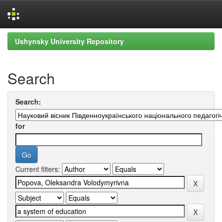
Skip
Ushynsky University Repository
navigation
Search
Search:
for
Current filters: