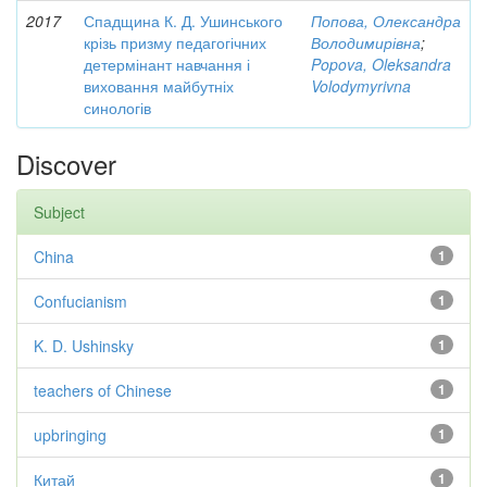
2017
Спадщина К. Д. Ушинського
Попова, Олександра
крізь призму педагогічних
Володимирівна
;
детермінант навчання і
Popova, Oleksandra
виховання майбутніх
Volodymyrivna
синологів
Discover
Subject
China
1
Confucianism
1
K. D. Ushinsky
1
teachers of Chinese
1
upbringing
1
Китай
1