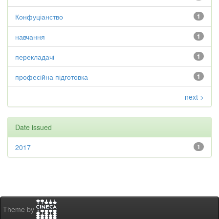
Конфуціанство
1
навчання
1
перекладачі
1
професійна підготовка
1
next >
Date issued
2017
1
Theme by