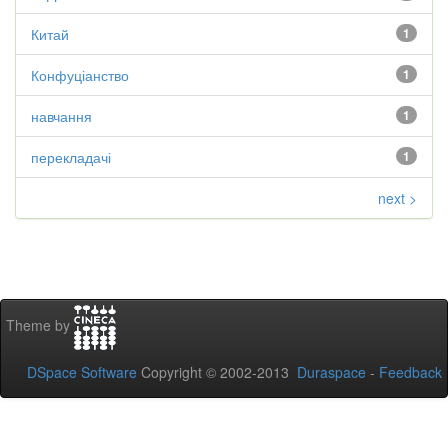
Китай
1
Конфуціанство
1
навчання
1
перекладачі
1
next >
Theme by
DSpace Software
Copyright © 2002-2013
Duraspace
-
Feedback