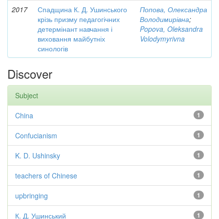
2017
Спадщина К. Д. Ушинського
Попова, Олександра
крізь призму педагогічних
Володимирівна
;
детермінант навчання і
Popova, Oleksandra
виховання майбутніх
Volodymyrivna
синологів
Discover
Subject
China
1
Confucianism
1
K. D. Ushinsky
1
teachers of Chinese
1
upbringing
1
К. Д. Ушинський
1