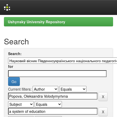
Skip
Ushynsky University Repository
navigation
Search
Search:
for
Current filters: