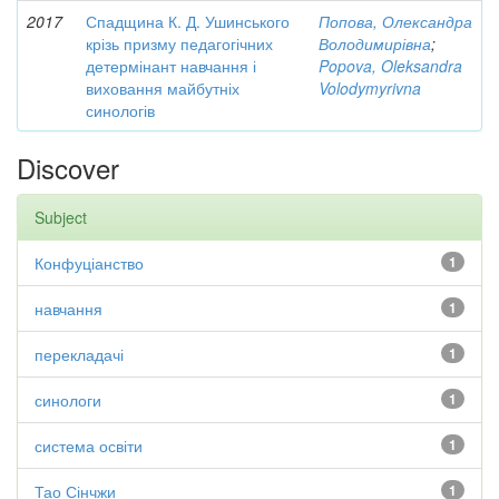
2017
Спадщина К. Д. Ушинського
Попова, Олександра
крізь призму педагогічних
Володимирівна
;
детермінант навчання і
Popova, Oleksandra
виховання майбутніх
Volodymyrivna
синологів
Discover
Subject
Конфуціанство
1
навчання
1
перекладачі
1
синологи
1
система освіти
1
Тао Сінчжи
1