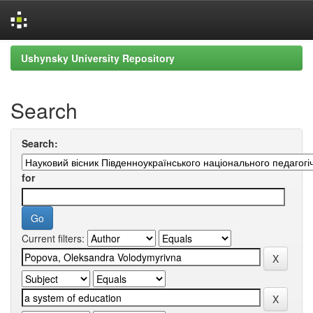
Skip
Ushynsky University Repository
navigation
Search
Search:
for
Current filters: