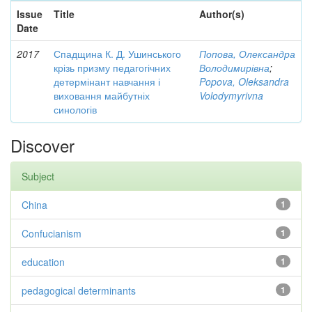
Issue
Title
Author(s)
Date
2017
Спадщина К. Д. Ушинського
Попова, Олександра
крізь призму педагогічних
Володимирівна
;
детермінант навчання і
Popova, Oleksandra
виховання майбутніх
Volodymyrivna
синологів
Discover
Subject
China
1
Confucianism
1
education
1
pedagogical determinants
1