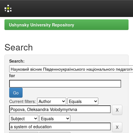
Skip
Ushynsky University Repository
navigation
Search
Search:
for
Current filters: