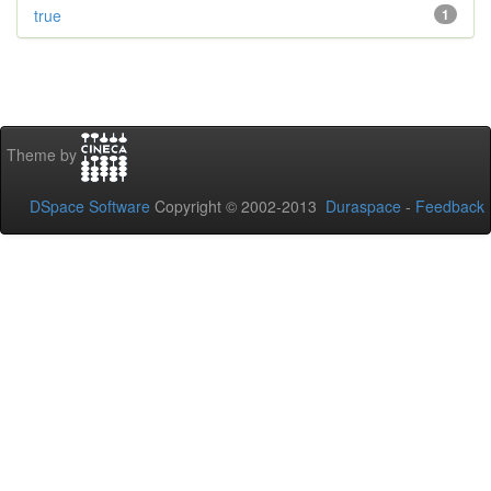
true
1
Theme by
DSpace Software
Copyright © 2002-2013
Duraspace
-
Feedback