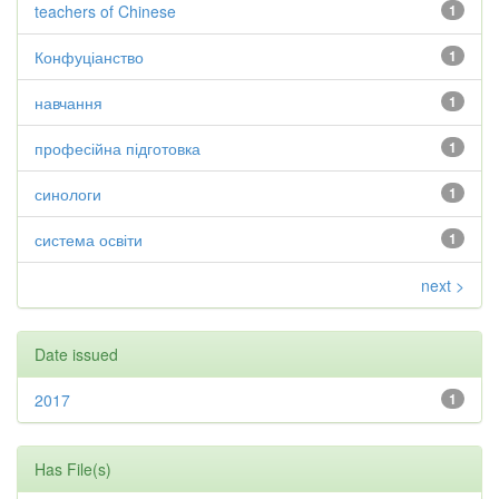
teachers of Chinese
1
Конфуціанство
1
навчання
1
професійна підготовка
1
синологи
1
система освіти
1
next >
Date issued
2017
1
Has File(s)