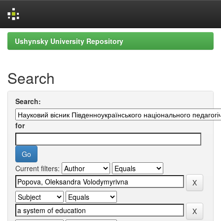
Skip
Ushynsky University Repository
navigation
Search
Search:
for
Current filters: