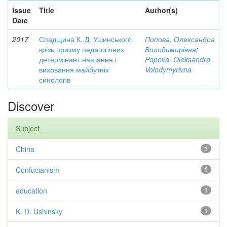
Issue
Title
Author(s)
Date
2017
Спадщина К. Д. Ушинського
Попова, Олександра
крізь призму педагогічних
Володимирівна
;
детермінант навчання і
Popova, Oleksandra
виховання майбутніх
Volodymyrivna
синологів
Discover
Subject
China
1
Confucianism
1
education
1
K. D. Ushinsky
1