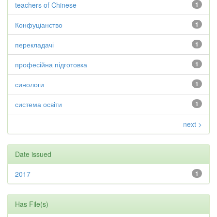
teachers of Chinese
1
Конфуціанство
1
перекладачі
1
професійна підготовка
1
синологи
1
система освіти
1
next >
Date issued
2017
1
Has File(s)