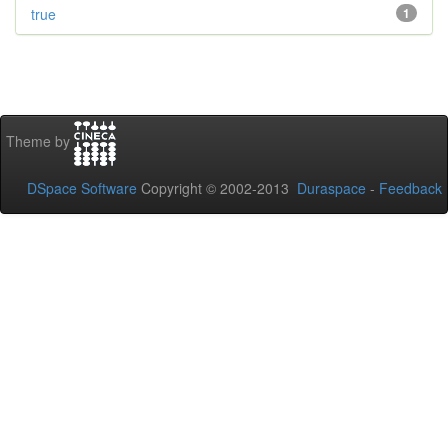
true
1
Theme by
DSpace Software
Copyright © 2002-2013
Duraspace
-
Feedback