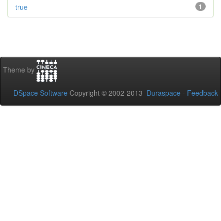
true
1
Theme by
DSpace Software
Copyright © 2002-2013
Duraspace
-
Feedback