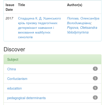
Issue
Title
Author(s)
Date
2017
Спадщина К. Д. Ушинського
Попова, Олександра
крізь призму педагогічних
Володимирівна
;
детермінант навчання і
Popova, Oleksandra
виховання майбутніх
Volodymyrivna
синологів
Discover
Subject
China
1
Confucianism
1
education
1
pedagogical determinants
1