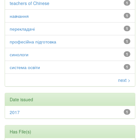
teachers of Chinese
1
навчання
1
перекладачі
1
професійна підготовка
1
синологи
1
система освіти
1
next >
Date issued
2017
1
Has File(s)