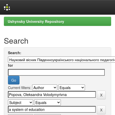
Skip
Ushynsky University Repository
navigation
Search
Search:
for
Current filters: