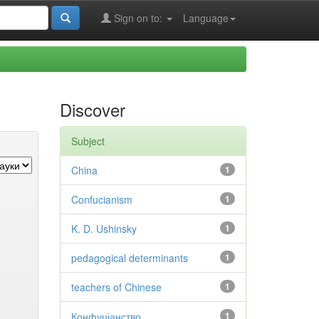
Sign on to:
Language
Discover
Subject
China
1
Confucianism
1
K. D. Ushinsky
1
pedagogical determinants
1
teachers of Chinese
1
Конфуціанство
1