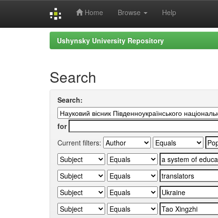
Home
Browse
Help
Skip
Ushynsky University Repository
navigation
Search
Search:
for
Current filters: