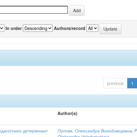
In order
Authors/record
previous
1
Author(s)
едагогічних детермінант
Попова, Олександра Володимирівна
;
P
Oleksandra Volodymyrivna