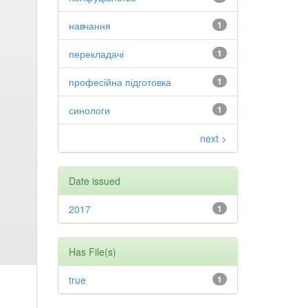
навчання
1
перекладачі
1
професійна підготовка
1
синологи
1
next >
Date issued
2017
1
Has File(s)
true
1