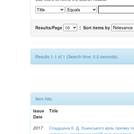
Results/Page
|
Sort items by
Results 1-1 of 1 (Search time: 0.0 seconds).
Item hits:
Issue
Title
Date
2017
Спадщина К. Д. Ушинського крізь призму п
навчання і виховання майбутніх синологів