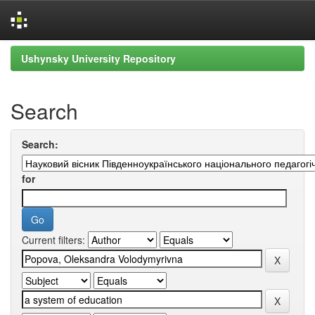
Skip
Ushynsky University Repository
navigation
Search
Search:
for
Current filters: