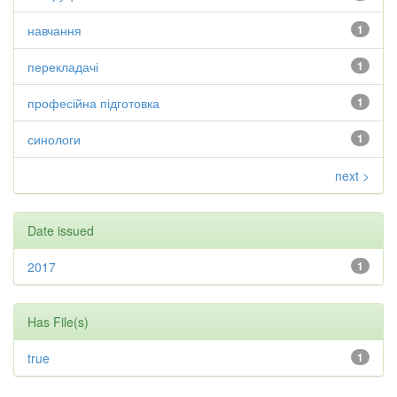
навчання
1
перекладачі
1
професійна підготовка
1
синологи
1
next >
Date issued
2017
1
Has File(s)
true
1