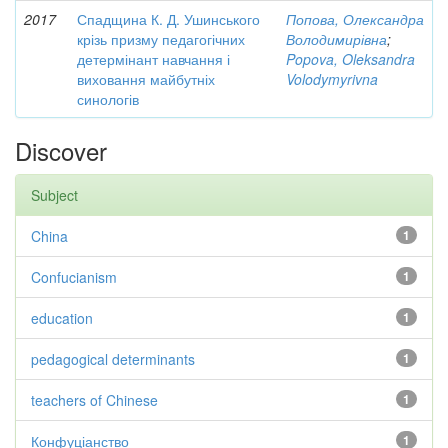
2017
Спадщина К. Д. Ушинського
Попова, Олександра
крізь призму педагогічних
Володимирівна
;
детермінант навчання і
Popova, Oleksandra
виховання майбутніх
Volodymyrivna
синологів
Discover
Subject
China
1
Confucianism
1
education
1
pedagogical determinants
1
teachers of Chinese
1
Конфуціанство
1