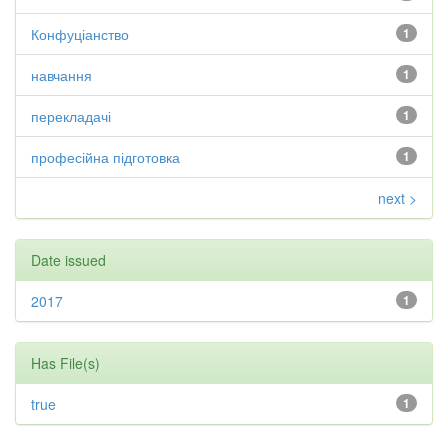
Конфуціанство
1
навчання
1
перекладачі
1
професійна підготовка
1
next >
Date issued
2017
1
Has File(s)
true
1