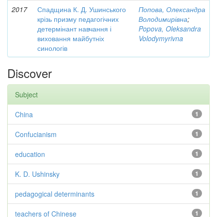
2017
Спадщина К. Д. Ушинського
Попова, Олександра
крізь призму педагогічних
Володимирівна
;
детермінант навчання і
Popova, Oleksandra
виховання майбутніх
Volodymyrivna
синологів
Discover
Subject
China
1
Confucianism
1
education
1
K. D. Ushinsky
1
pedagogical determinants
1
teachers of Chinese
1