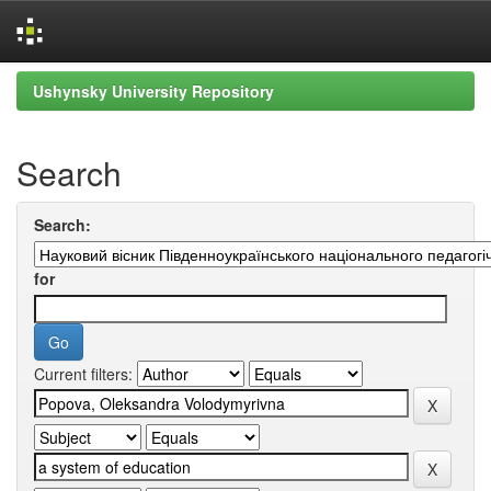
Skip
Ushynsky University Repository
navigation
Search
Search:
for
Current filters: