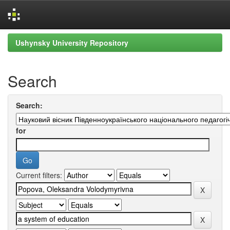
Skip
Ushynsky University Repository
navigation
Search
Search:
for
Current filters: