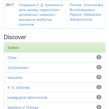
2017
Спадщина К. Д. Ушинського
Попова, Олександра
крізь призму педагогічних
Володимирівна
;
детермінант навчання і
Popova, Oleksandra
виховання майбутніх
Volodymyrivna
синологів
Discover
Subject
China
1
Confucianism
1
education
1
K. D. Ushinsky
1
pedagogical determinants
1
teachers of Chinese
1