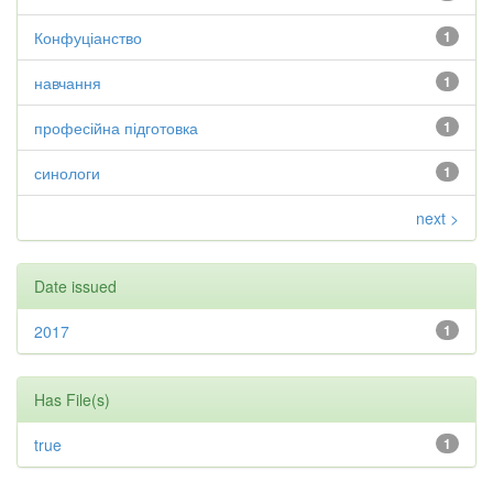
Конфуціанство
1
навчання
1
професійна підготовка
1
синологи
1
next >
Date issued
2017
1
Has File(s)
true
1