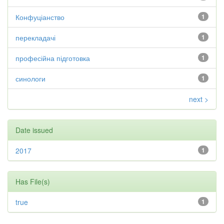
Конфуціанство
1
перекладачі
1
професійна підготовка
1
синологи
1
next >
Date issued
2017
1
Has File(s)
true
1