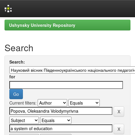
Skip
Ushynsky University Repository
navigation
Search
Search:
for
Current filters: