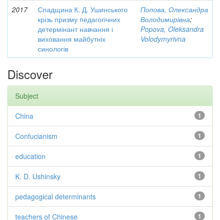
2017
Спадщина К. Д. Ушинського
Попова, Олександра
крізь призму педагогічних
Володимирівна
;
детермінант навчання і
Popova, Oleksandra
виховання майбутніх
Volodymyrivna
синологів
Discover
Subject
China
1
Confucianism
1
education
1
K. D. Ushinsky
1
pedagogical determinants
1
teachers of Chinese
1