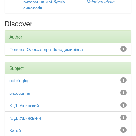
виховання майбутніх
Volodymyrivna
синологів
Discover
Author
Попова, Олександра Володимирівна
1
Subject
upbringing
1
виховання
1
К. Д. Ушинский
1
К. Д. Ушинський
1
Китай
1