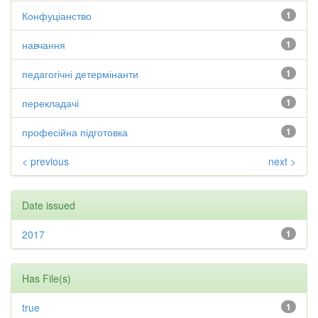
Конфуціанство
1
навчання
1
педагогічні детермінанти
1
перекладачі
1
професійна підготовка
1
< previous
next >
Date issued
2017
1
Has File(s)
true
1