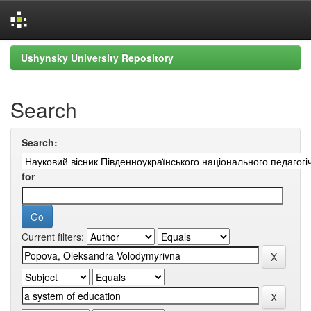
Skip
Ushynsky University Repository
navigation
Search
Search:
for
Current filters: