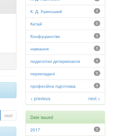
К. Д. Ушинський
1
Китай
1
Конфуціанство
1
навчання
1
педагогічні детермінанти
1
перекладачі
1
професійна підготовка
1
< previous
next >
next
Date issued
2017
1