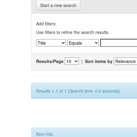
Start a new search
Add filters:
Use filters to refine the search results.
Results/Page
|
Sort items by
Results 1-1 of 1 (Search time: 0.0 seconds).
Item hits: