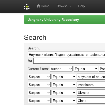
Home
Browse
Help
Skip
Ushynsky University Repository
navigation
Search
Search:
for
Current filters: