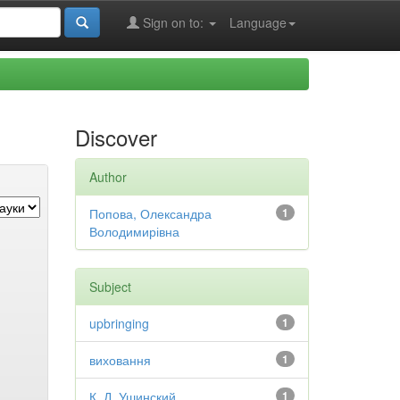
Sign on to:
Language
Discover
Author
Попова, Олександра
1
Володимирівна
Subject
upbringing
1
виховання
1
К. Д. Ушинский
1