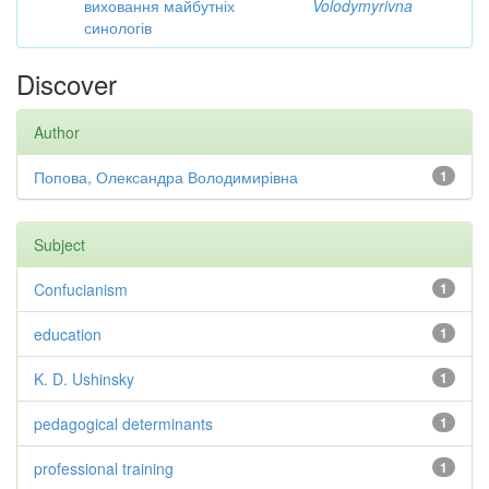
виховання майбутніх
Volodymyrivna
синологів
Discover
Author
Попова, Олександра Володимирівна
1
Subject
Confucianism
1
education
1
K. D. Ushinsky
1
pedagogical determinants
1
professional training
1