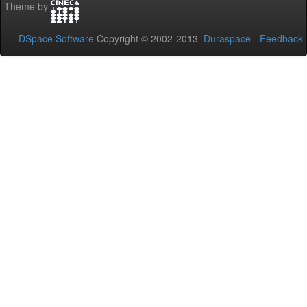
Theme by
DSpace Software
Copyright © 2002-2013
Duraspace
-
Feedback