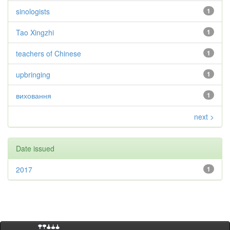
sinologists
1
Tao Xingzhi
1
teachers of Chinese
1
upbringing
1
виховання
1
next >
Date issued
2017
1