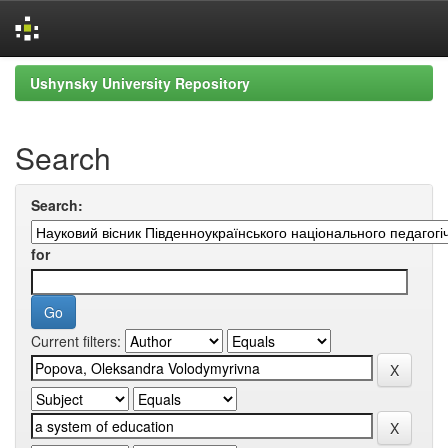
Skip
Ushynsky University Repository
navigation
Search
Search:
for
Current filters: