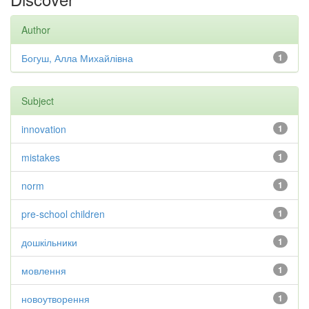
Author
Богуш, Алла Михайлівна
1
Subject
innovation
1
mistakes
1
norm
1
pre-school children
1
дошкільники
1
мовлення
1
новоутворення
1