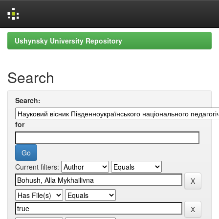
Skip
Ushynsky University Repository
navigation
Search
Search:
for
Current filters: