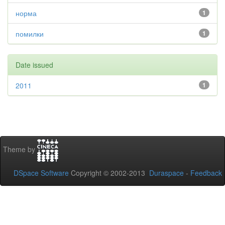
норма
1
помилки
1
Date issued
2011
1
Theme by
DSpace Software
Copyright © 2002-2013
Duraspace
-
Feedback