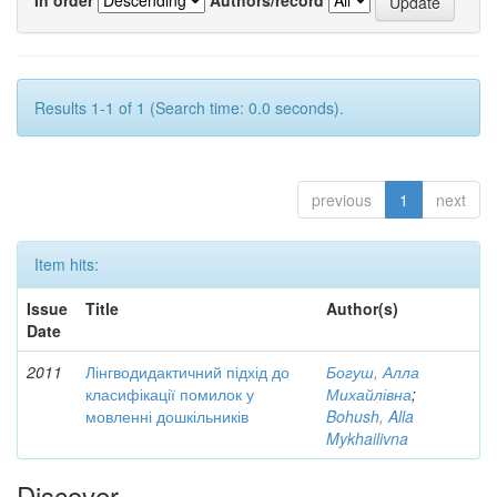
Results 1-1 of 1 (Search time: 0.0 seconds).
previous
1
next
Item hits:
Issue
Title
Author(s)
Date
2011
Лінгводидактичний підхід до
Богуш, Алла
класифікації помилок у
Михайлівна
;
мовленні дошкільників
Bohush, Alla
Mykhailivna
Discover