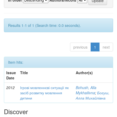
Results 1-1 of 1 (Search time: 0.0 seconds).
previous
1
next
Item hits:
Issue
Title
Author(s)
Date
2012
Ігрові мовленнєві ситуації як
Bohush, Alla
засіб розвитку мовлення
Mykhailivna
;
Богуш,
дитини
Алла Михайлівна
Discover