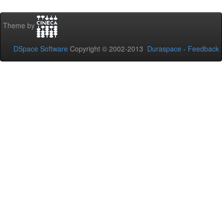
Theme by
DSpace Software
Copyright © 2002-2013
Duraspace
-
Feedback