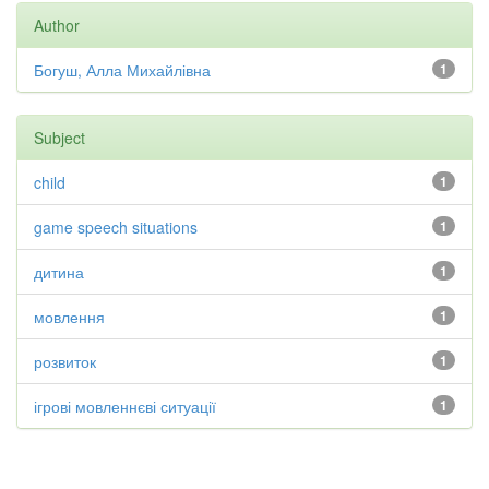
Author
Богуш, Алла Михайлівна
1
Subject
child
1
game speech situations
1
дитина
1
мовлення
1
розвиток
1
ігрові мовленнєві ситуації
1