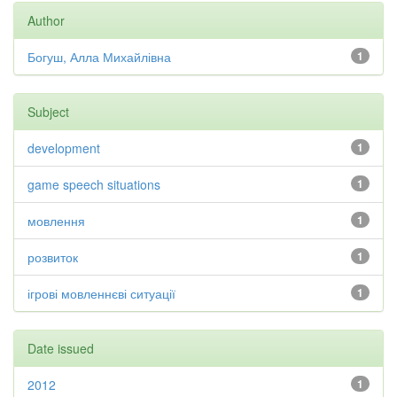
Author
Богуш, Алла Михайлівна
1
Subject
development
1
game speech situations
1
мовлення
1
розвиток
1
ігрові мовленнєві ситуації
1
Date issued
2012
1