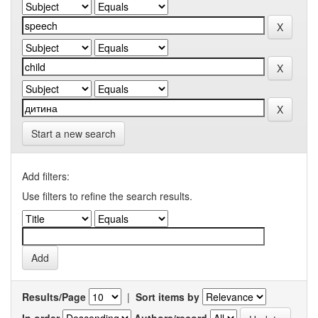
Start a new search
Add filters:
Use filters to refine the search results.
Results/Page
|
Sort items by
In order
Authors/record