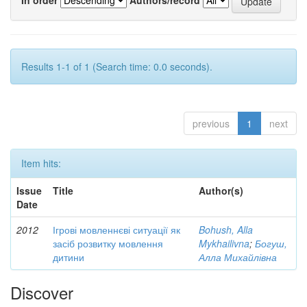
Results 1-1 of 1 (Search time: 0.0 seconds).
previous
1
next
Item hits:
Issue
Title
Author(s)
Date
2012
Ігрові мовленнєві ситуації як
Bohush, Alla
засіб розвитку мовлення
Mykhailivna
;
Богуш,
дитини
Алла Михайлівна
Discover