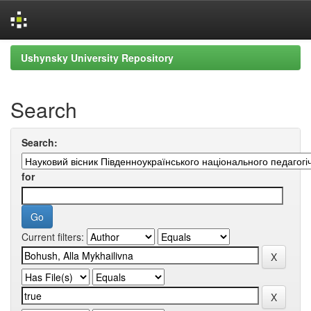
Skip
Ushynsky University Repository
navigation
Search
Search:
for
Current filters: