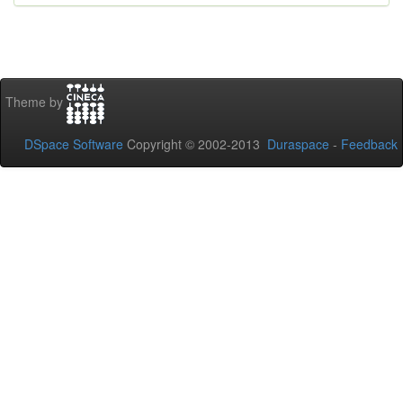
Theme by
DSpace Software
Copyright © 2002-2013
Duraspace
-
Feedback