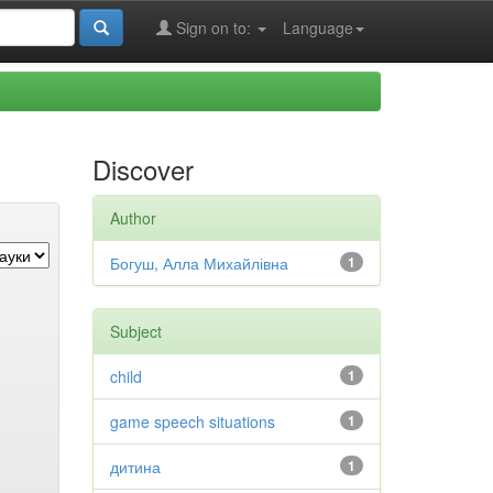
Sign on to:
Language
Discover
Author
Богуш, Алла Михайлівна
1
Subject
child
1
game speech situations
1
дитина
1