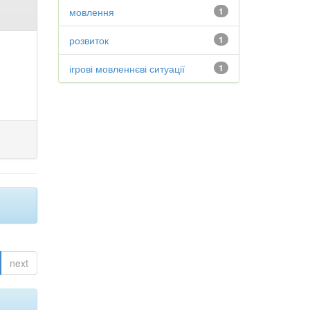
мовлення
1
розвиток
1
ігрові мовленнєві ситуації
1
next