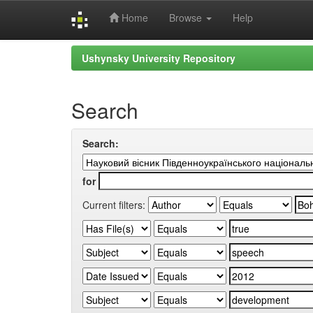
Home
Browse
Help
Skip
Ushynsky University Repository
navigation
Search
Search:
for
Current filters: