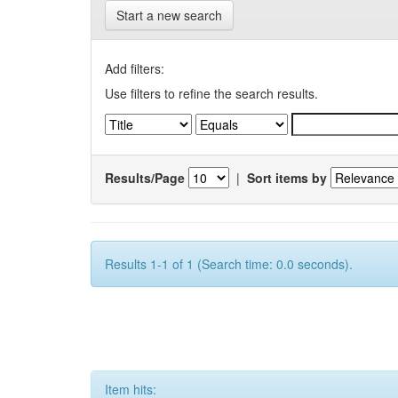
Start a new search
Add filters:
Use filters to refine the search results.
Results/Page
|
Sort items by
Results 1-1 of 1 (Search time: 0.0 seconds).
Item hits: