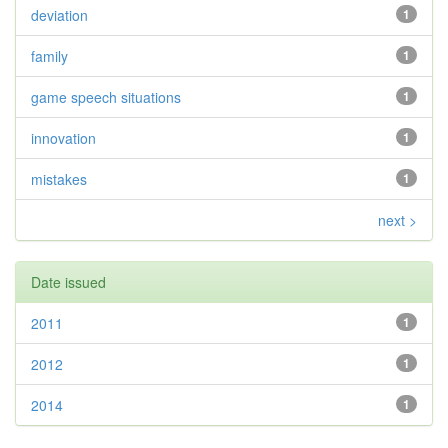
deviation
1
family
1
game speech situations
1
innovation
1
mistakes
1
next >
Date issued
2011
1
2012
1
2014
1