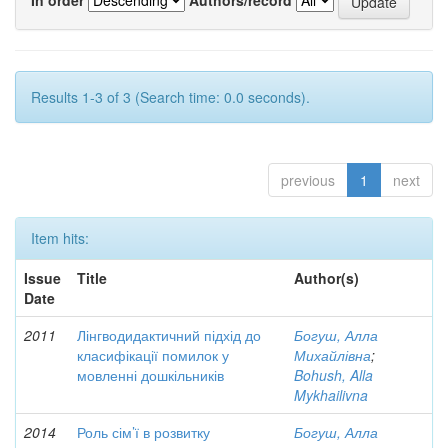
Results 1-3 of 3 (Search time: 0.0 seconds).
previous
1
next
Item hits:
Issue
Title
Author(s)
Date
2011
Лінгводидактичний підхід до
Богуш, Алла
класифікації помилок у
Михайлівна
;
мовленні дошкільників
Bohush, Alla
Mykhailivna
2014
Роль сім’ї в розвитку
Богуш, Алла