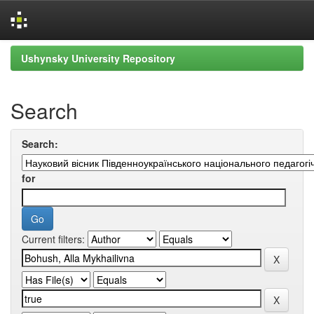
Skip
Ushynsky University Repository
navigation
Search
Search:
for
Current filters: