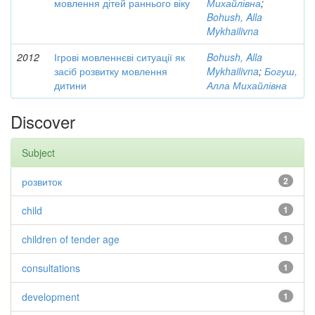
мовлення дітей раннього віку
Михайлівна
;
Bohush, Alla
Mykhailivna
2012
Ігрові мовленнєві ситуації як
Bohush, Alla
засіб розвитку мовлення
Mykhailivna
;
Богуш,
дитини
Алла Михайлівна
Discover
Subject
розвиток
2
child
1
children of tender age
1
consultations
1
development
1