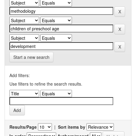
Start a new search
Add filters:
Use filters to refine the search results.
Results/Page
|
Sort items by
In order
Authors/record