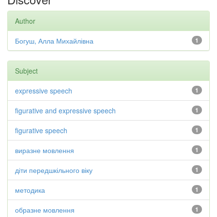
Author
Богуш, Алла Михайлівна
1
Subject
expressive speech
1
figurative and expressive speech
1
figurative speech
1
виразне мовлення
1
діти передшкільного віку
1
методика
1
образне мовлення
1