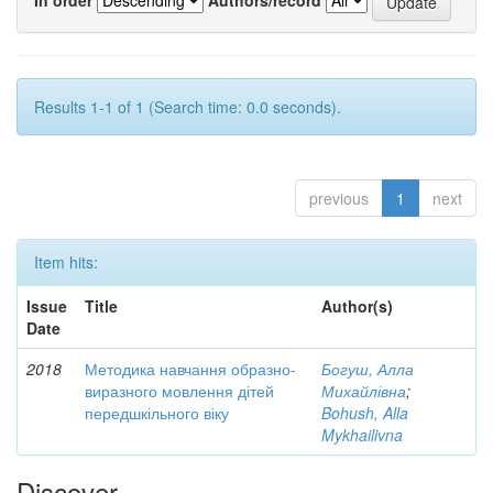
Results 1-1 of 1 (Search time: 0.0 seconds).
previous
1
next
Item hits:
Issue
Title
Author(s)
Date
2018
Методика навчання образно-
Богуш, Алла
виразного мовлення дітей
Михайлівна
;
передшкільного віку
Bohush, Alla
Mykhailivna
Discover