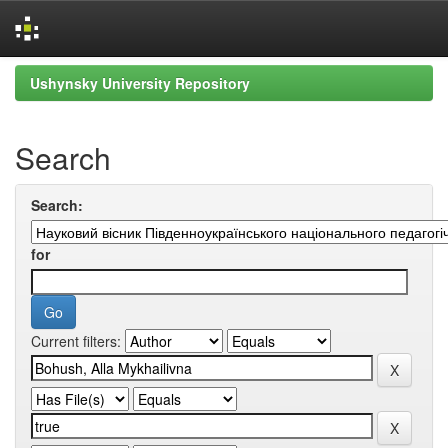
Skip
Ushynsky University Repository
navigation
Search
Search:
for
Current filters: