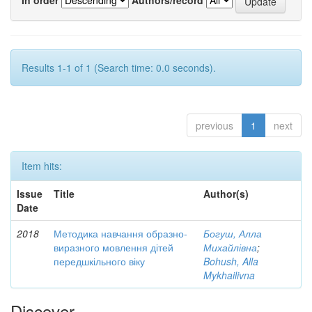
Results 1-1 of 1 (Search time: 0.0 seconds).
previous
1
next
Item hits:
Issue
Title
Author(s)
Date
2018
Методика навчання образно-
Богуш, Алла
виразного мовлення дітей
Михайлівна
;
передшкільного віку
Bohush, Alla
Mykhailivna
Discover