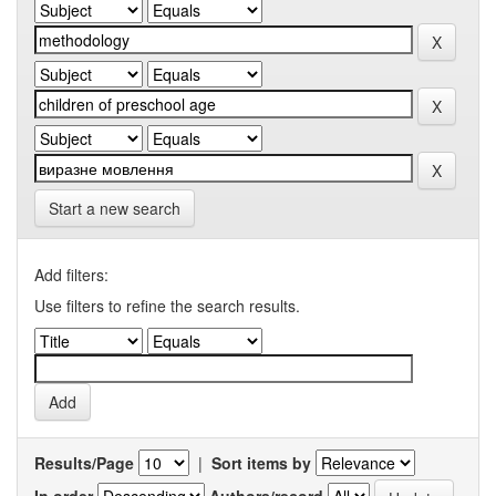
Start a new search
Add filters:
Use filters to refine the search results.
Results/Page
|
Sort items by
In order
Authors/record