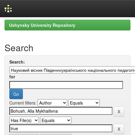
Skip
Ushynsky University Repository
navigation
Search
Search:
for
Current filters: