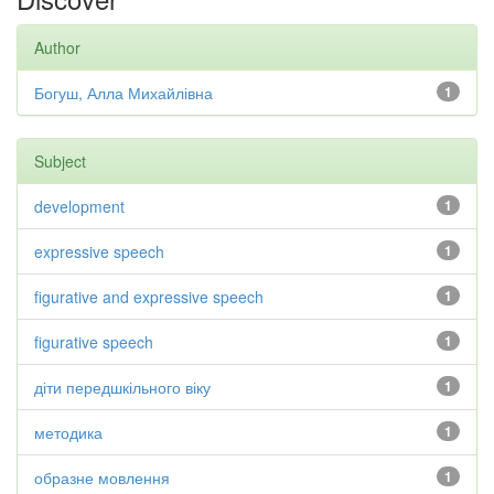
Author
Богуш, Алла Михайлівна
1
Subject
development
1
expressive speech
1
figurative and expressive speech
1
figurative speech
1
діти передшкільного віку
1
методика
1
образне мовлення
1