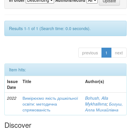
Results 1-1 of 1 (Search time: 0.0 seconds).
previous
1
next
Item hits:
Issue
Title
Author(s)
Date
2022
Вимірюємо якість дошкільної
Bohush, Alla
освіти: методична
Mykhailivna
;
Богуш,
спрямованість
Алла Михайлівна
Discover