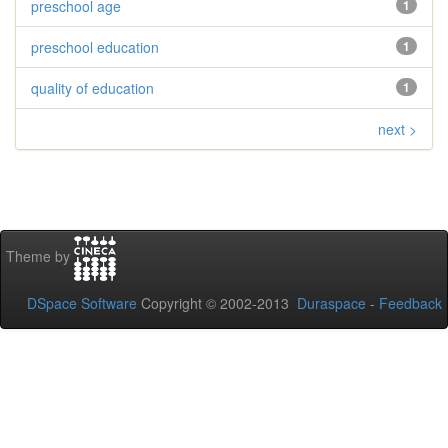
preschool age
1
preschool education
1
quality of education
1
next >
Theme by
DSpace Software
Copyright © 2002-2013
Duraspace
-
Feedback