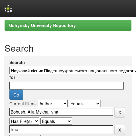
Skip
Ushynsky University Repository
navigation
Search
Search:
for
Current filters: