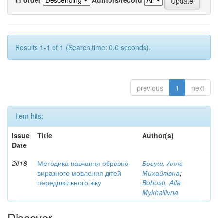
Results 1-1 of 1 (Search time: 0.0 seconds).
previous
1
next
Item hits:
Issue
Title
Author(s)
Date
2018
Методика навчання образно-
Богуш, Алла
виразного мовлення дітей
Михайлівна
;
передшкільного віку
Bohush, Alla
Mykhailivna
Discover