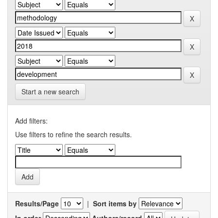
Start a new search
Add filters:
Use filters to refine the search results.
Results/Page
|
Sort items by
In order
Authors/record