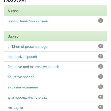
Author
Богуш, Алла Михайлівна
1
Subject
children of preschool age
1
expressive speech
1
figurative and expressive speech
1
figurative speech
1
виразне мовлення
1
діти передшкільного віку
1
методика
1