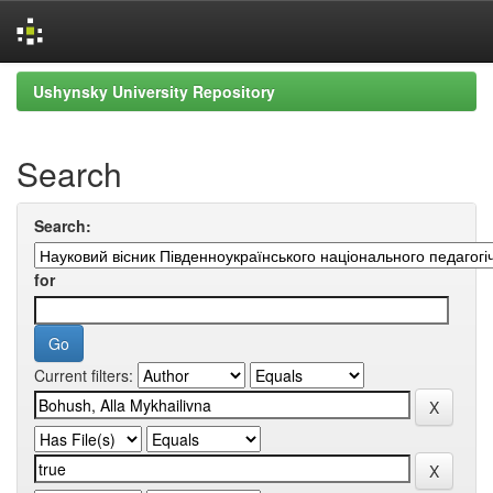
Skip
Ushynsky University Repository
navigation
Search
Search:
for
Current filters: