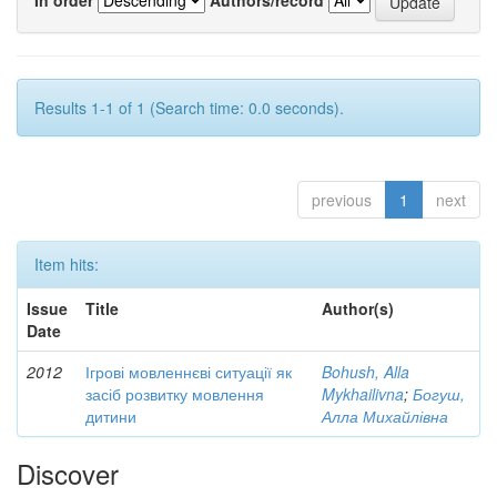
Results 1-1 of 1 (Search time: 0.0 seconds).
previous
1
next
Item hits:
Issue
Title
Author(s)
Date
2012
Ігрові мовленнєві ситуації як
Bohush, Alla
засіб розвитку мовлення
Mykhailivna
;
Богуш,
дитини
Алла Михайлівна
Discover