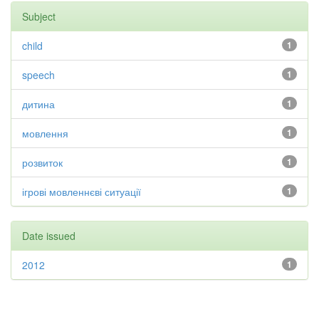
Subject
child
1
speech
1
дитина
1
мовлення
1
розвиток
1
ігрові мовленнєві ситуації
1
Date issued
2012
1