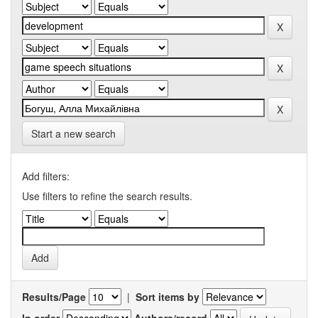
Start a new search
Add filters:
Use filters to refine the search results.
Results/Page
|
Sort items by
In order
Authors/record