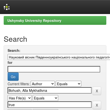
Skip
Ushynsky University Repository
navigation
Search
Search:
for
Current filters: