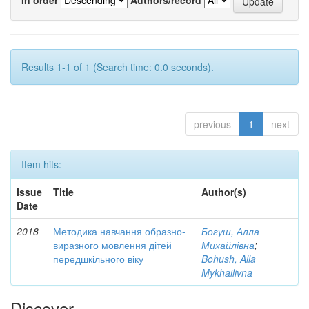
Results 1-1 of 1 (Search time: 0.0 seconds).
previous
1
next
Item hits:
Issue
Title
Author(s)
Date
2018
Методика навчання образно-
Богуш, Алла
виразного мовлення дітей
Михайлівна
;
передшкільного віку
Bohush, Alla
Mykhailivna
Discover