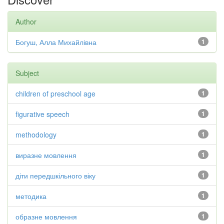
Author
Богуш, Алла Михайлівна
1
Subject
children of preschool age
1
figurative speech
1
methodology
1
виразне мовлення
1
діти передшкільного віку
1
методика
1
образне мовлення
1