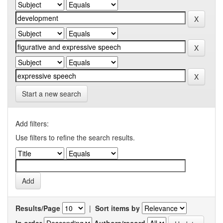
Start a new search
Add filters:
Use filters to refine the search results.
Results/Page
|
Sort items by
In order
Authors/record