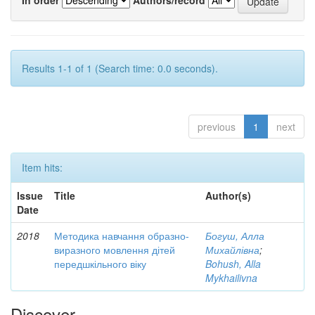
Results 1-1 of 1 (Search time: 0.0 seconds).
previous
1
next
Item hits:
Issue
Title
Author(s)
Date
2018
Методика навчання образно-
Богуш, Алла
виразного мовлення дітей
Михайлівна
;
передшкільного віку
Bohush, Alla
Mykhailivna
Discover