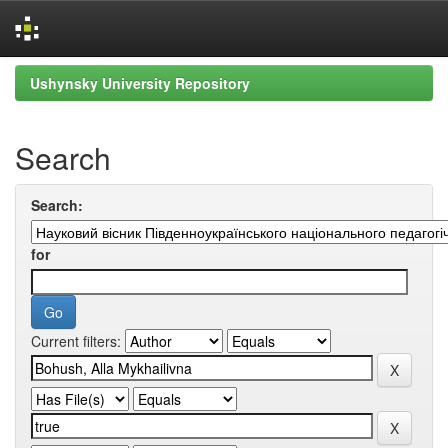
Skip
Ushynsky University Repository
navigation
Search
Search:
for
Current filters: