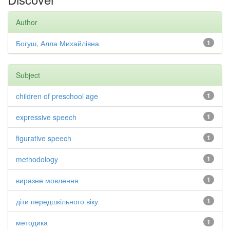
Author
Богуш, Алла Михайлівна
1
Subject
children of preschool age
1
expressive speech
1
figurative speech
1
methodology
1
виразне мовлення
1
діти передшкільного віку
1
методика
1