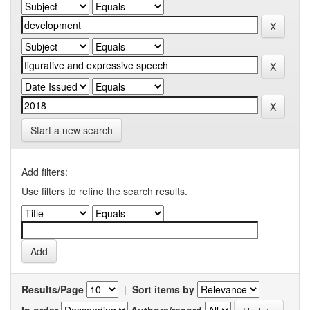
Start a new search
Add filters:
Use filters to refine the search results.
Results/Page
|
Sort items by
In order
Authors/record