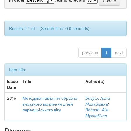
Results 1-1 of 1 (Search time: 0.0 seconds).
previous
1
next
Item hits:
Issue
Title
Author(s)
Date
2018
Методика навчання образно-
Богуш, Алла
виразного мовлення дітей
Михайлівна
;
передшкільного віку
Bohush, Alla
Mykhailivna
Discover