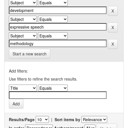
Start a new search
Add filters:
Use filters to refine the search results.
Results/Page
|
Sort items by
In order
Authors/record