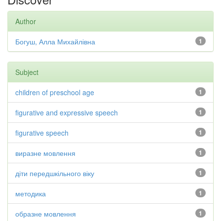
Author
Богуш, Алла Михайлівна
1
Subject
children of preschool age
1
figurative and expressive speech
1
figurative speech
1
виразне мовлення
1
діти передшкільного віку
1
методика
1
образне мовлення
1