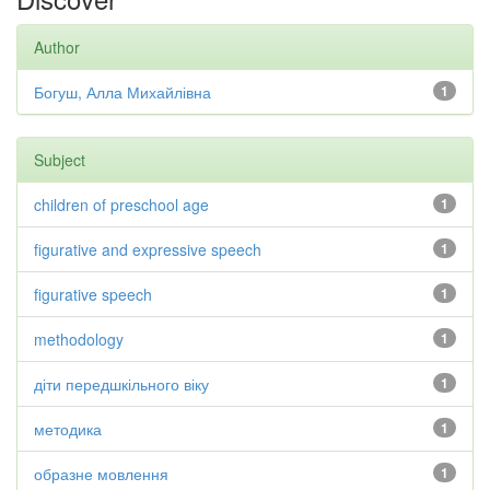
Author
Богуш, Алла Михайлівна
1
Subject
children of preschool age
1
figurative and expressive speech
1
figurative speech
1
methodology
1
діти передшкільного віку
1
методика
1
образне мовлення
1