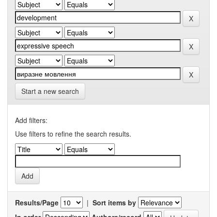
Start a new search
Add filters:
Use filters to refine the search results.
Results/Page
|
Sort items by
In order
Authors/record