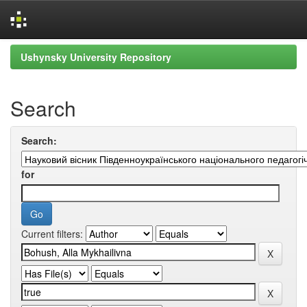
Skip
Ushynsky University Repository
navigation
Search
Search:
for
Current filters: