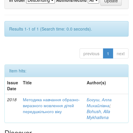
Results 1-1 of 1 (Search time: 0.0 seconds).
previous
1
next
Item hits:
Issue
Title
Author(s)
Date
2018
Методика навчання образно-
Богуш, Алла
виразного мовлення дітей
Михайлівна
;
передшкільного віку
Bohush, Alla
Mykhailivna
Discover