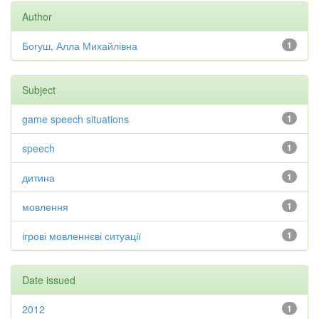
Author
Богуш, Алла Михайлівна
1
Subject
game speech situations
1
speech
1
дитина
1
мовлення
1
ігрові мовленнєві ситуації
1
Date issued
2012
1