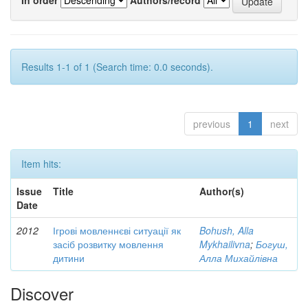
Results 1-1 of 1 (Search time: 0.0 seconds).
previous
1
next
Item hits:
Issue
Title
Author(s)
Date
2012
Ігрові мовленнєві ситуації як
Bohush, Alla
засіб розвитку мовлення
Mykhailivna
;
Богуш,
дитини
Алла Михайлівна
Discover