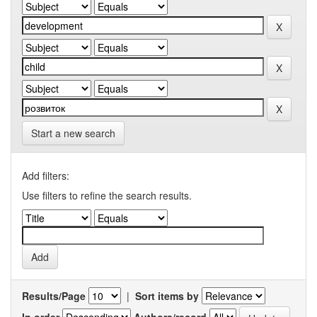
Start a new search
Add filters:
Use filters to refine the search results.
Results/Page
|
Sort items by
In order
Authors/record