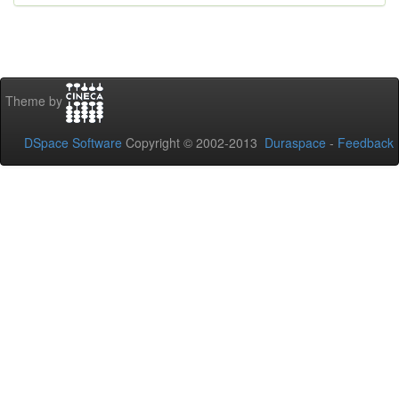
Theme by
DSpace Software
Copyright © 2002-2013
Duraspace
-
Feedback