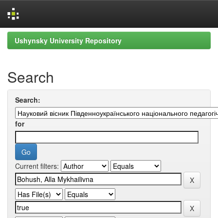
Skip
Ushynsky University Repository
navigation
Search
Search:
for
Current filters: